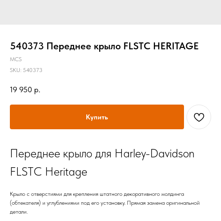
540373 Переднее крыло FLSTC HERITAGE
MCS
SKU:
540373
19 950
р.
Купить
Переднее крыло для Harley-Davidson
FLSTC Heritage
Крыло с отверстиями для крепления штатного декоративного молдинга
(обтекателя) и углублениями под его установку. Прямая замена оригинальной
детали.