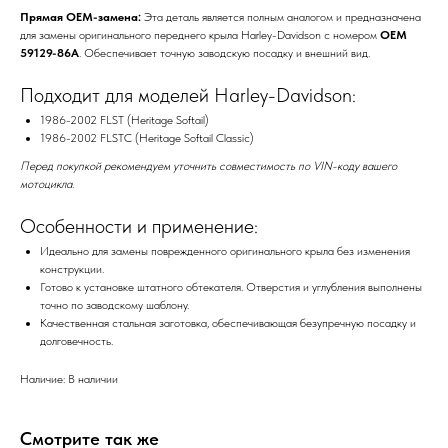
Прямая OEM-замена:
Эта деталь является полным аналогом и предназначена
для замены оригинального переднего крыла Harley-Davidson с номером
OEM
59129-86A
. Обеспечивает точную заводскую посадку и внешний вид.
Подходит для моделей Harley-Davidson:
1986-2002 FLST (Heritage Softail)
1986-2002 FLSTC (Heritage Softail Classic)
Перед покупкой рекомендуем уточнить совместимость по VIN-коду вашего
мотоцикла.
Особенности и применение:
Идеально для замены поврежденного оригинального крыла без изменения
конструкции.
Готово к установке штатного обтекателя. Отверстия и углубления выполнены
точно по заводскому шаблону.
Качественная стальная заготовка, обеспечивающая безупречную посадку и
долговечность.
Наличие: В наличии
Смотрите так же