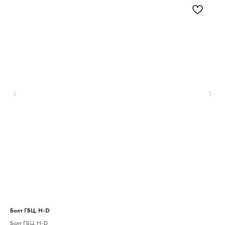
Болт ГБЦ, H-D
25-
Болт ГБЦ, H-D
Ком