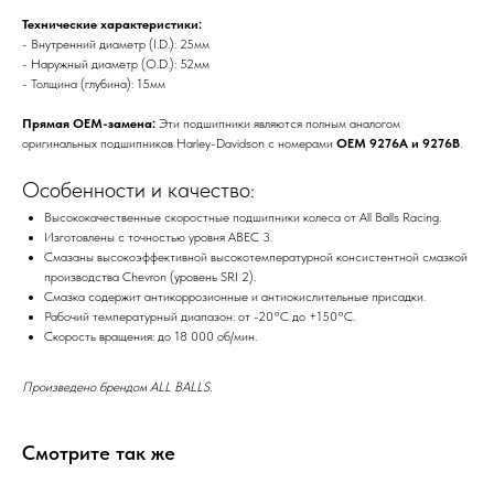
Технические характеристики:
- Внутренний диаметр (I.D.): 25мм
- Наружный диаметр (O.D.): 52мм
- Толщина (глубина): 15мм
Прямая OEM-замена:
Эти подшипники являются полным аналогом
оригинальных подшипников Harley-Davidson с номерами
OEM 9276A и 9276B
.
Особенности и качество:
Высококачественные скоростные подшипники колеса от All Balls Racing.
Изготовлены с точностью уровня ABEC 3.
Смазаны высокоэффективной высокотемпературной консистентной смазкой
производства Chevron (уровень SRI 2).
Смазка содержит антикоррозионные и антиокислительные присадки.
Рабочий температурный диапазон: от -20°C до +150°C.
Скорость вращения: до 18 000 об/мин.
Произведено брендом ALL BALLS.
Смотрите так же