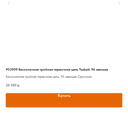
903909 Бесконечная тройная первичная цепь Tsubaki 96 звеньев
FD3
Бесконечная тройная первичная цепь, 96 звеньев, Оригинал
Тор
мот
20 500
р.
6 5
Out
Купить