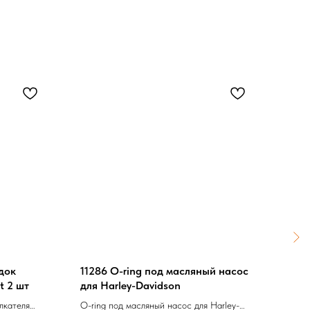
док
11286 O-ring под масляный насос
510
t 2 шт
для Harley-Davidson
Филь
лкателя
O-ring под масляный насос для Harley-