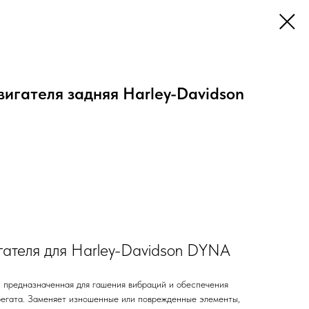
игателя задняя Harley-Davidson
гателя для Harley-Davidson DYNA
, предназначенная для гашения вибраций и обеспечения
регата. Заменяет изношенные или поврежденные элементы,