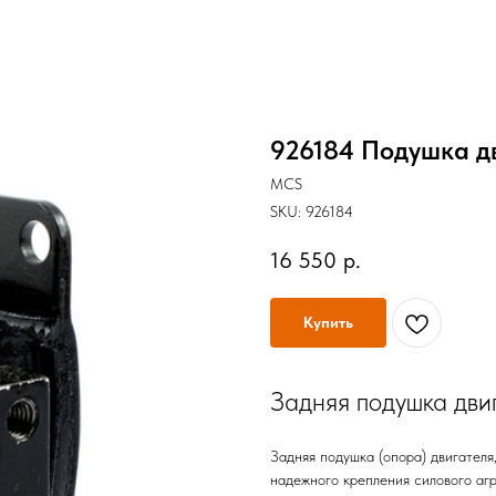
926184 Подушка дв
MCS
SKU:
926184
16 550
р.
Купить
Задняя подушка дви
Задняя подушка (опора) двигателя
надежного крепления силового аг