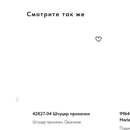
Смотрите так же
H-D
42827-04 Штуцер прокачки
9964
Harl
Штуцер прокачки, Оригинал
Подши