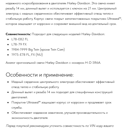
надежного искрообразования в двигателях Harley-Davidson. Эта свеча имеет
резьбу 14 мм, длинный вылет и используется с ключом на 21 мм. Центральный
электрод с медным сердечником обеспечивает эффективный отвод тепла и
стабильную работу. Корпус свечи покрыт запатентованным покрытием Ultraseal™,
которое защищает от коррозии и сохраняет внешний вид на длительный срок.
Совместимость:
Подходит для следующих моделей Harley-Davidson:
L78-E82 FL
L78-79 FX
1984-1999 Big Twin (кроме Twin Cam)
1975-E78 FL, FX (NU)
Аналог оригинальной свечи Harley-Davidson с номером H-D 5R6A.
Особенности и применение:
Медный сердечник центрального электрода обеспечивает эффективный
отвод тепла и стабильную работу.
Длинный вылет и резьба 14 мм подходят для специфичных конструкций
двигателей.
Покрытие Ultraseal™ защищает корпус от коррозии и продлевает срок
службы.
Обеспечивает надежное зажигание, улучшая производительность и
экономичность двигателя.
Перед покупкой рекомендуем уточнить совместимость по VIN-коду вашего