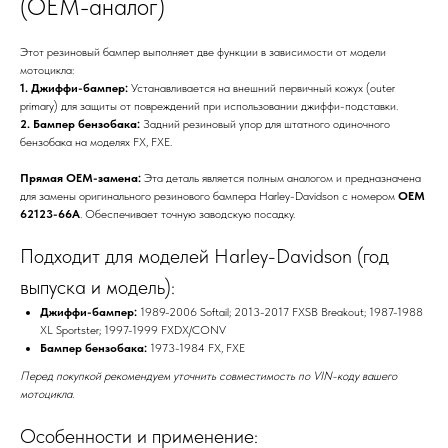
(OEM-аналог)
Этот резиновый бампер выполняет две функции в зависимости от модели
мотоцикла:
1. Джиффи-бампер:
Устанавливается на внешний первичный кожух (outer
primary) для защиты от повреждений при использовании джиффи-подставки.
2. Бампер бензобака:
Задний резиновый упор для штатного одиночного
бензобака на моделях FX, FXE.
Прямая OEM-замена:
Эта деталь является полным аналогом и предназначена
для замены оригинального резинового бампера Harley-Davidson с номером
OEM
62123-66A
. Обеспечивает точную заводскую посадку.
Подходит для моделей Harley-Davidson (год
выпуска и модель):
Джиффи-бампер:
1989-2006 Softail; 2013-2017 FXSB Breakout; 1987-1988
XL Sportster; 1997-1999 FXDX/CONV
Бампер бензобака:
1973-1984 FX, FXE
Перед покупкой рекомендуем уточнить совместимость по VIN-коду вашего
мотоцикла.
Особенности и применение: