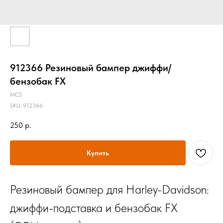
912366 Резиновый бампер джиффи/
бензобак FX
MCS
SKU:
912366
250
р.
Купить
Резиновый бампер для Harley-Davidson:
джиффи-подставка и бензобак FX