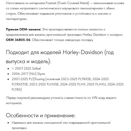
Изготовлена из материала Foamet (Foam Covered Metal) — алюминиевая основа
со слоем нитрилового синтетического каучукового пеноматериала с обеих
сторон. Обеспечивает надежное уплотнение и устойчивость к маслам и
температурам.
Прямая OEM-замена:
Эта прокладка является полным аналогом и
предназначена для замены оригинальной прокладки Harley-Davidson с номером
OEM 36805-06
. Обеспечивает точную заводскую посадку.
Подходит для моделей Harley-Davidson (год
выпуска и модель):
> 2007-2025 Softail
2006-2017 (NU) Dyna
2007-2025 FLT/Touring (исключая 2023-2025 FLTRXSE; 2024-2025
FLTRXSTSE; 2023-2025 FLHXSE; 2024-2025 FLHX; 2025 FLHXU; 2024-2025
FLTRX)
Перед покупкой рекомендуем уточнить совместимость по VIN-коду вашего
мотоцикла.
Особенности и применение:
Идеально для замены изношенной или поврежденной оригинальной
прокладки.