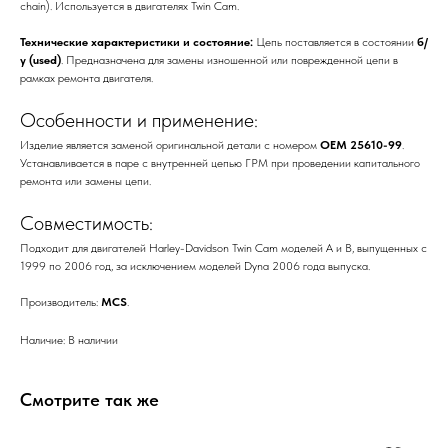
chain). Используется в двигателях Twin Cam.
Технические характеристики и состояние:
Цепь поставляется в состоянии
б/
у (used)
. Предназначена для замены изношенной или поврежденной цепи в
рамках ремонта двигателя.
Особенности и применение:
Изделие является заменой оригинальной детали с номером
OEM 25610-99
.
Устанавливается в паре с внутренней цепью ГРМ при проведении капитального
ремонта или замены цепи.
Совместимость:
Подходит для двигателей Harley-Davidson Twin Cam моделей A и B, выпущенных с
1999 по 2006 год, за исключением моделей Dyna 2006 года выпуска.
Производитель:
MCS
.
Наличие: В наличии
Смотрите так же