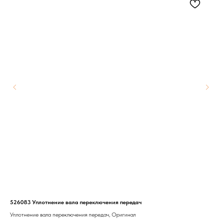
526083 Уплотнение вала переключения передач
940
Уплотнение вала переключения передач, Оригинал
Рем