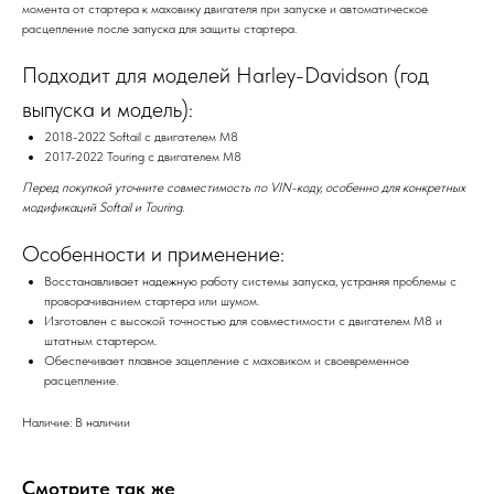
момента от стартера к маховику двигателя при запуске и автоматическое
расцепление после запуска для защиты стартера.
Подходит для моделей Harley-Davidson (год
выпуска и модель):
2018-2022 Softail с двигателем M8
2017-2022 Touring с двигателем M8
Перед покупкой уточните совместимость по VIN-коду, особенно для конкретных
модификаций Softail и Touring.
Особенности и применение:
Восстанавливает надежную работу системы запуска, устраняя проблемы с
проворачиванием стартера или шумом.
Изготовлен с высокой точностью для совместимости с двигателем M8 и
штатным стартером.
Обеспечивает плавное зацепление с маховиком и своевременное
расцепление.
Наличие: В наличии
Смотрите так же