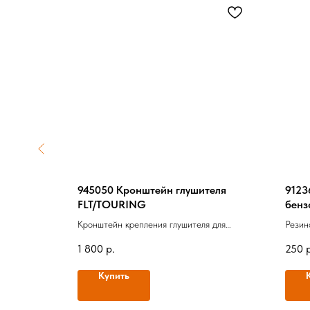
ГРМ Twin
945050 Кронштейн глушителя
9123
FLT/TOURING
бенз
 Cam 2006-
Кронштейн крепления глушителя для
Резин
FLT/Touring, Оригинал
Ориги
1 800
р.
250
Купить