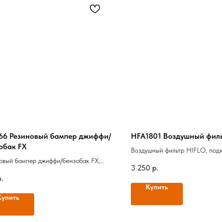
66 Резиновый бампер джиффи/
HFA1801 Воздушный фил
обак FX
Воздушный фильтр HIFLO, подх
овый бампер джиффи/бензобак FX,
Honda VFR 800 F Interceptor
3 250
р.
нал
р.
Купить
Купить