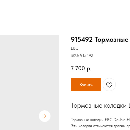
915492 Тормозные 
EBC
SKU:
915492
7 700
р.
Купить
Тормозные колодки 
Тормозные колодки EBC Double-H 
Эти колодки отличаются долгим с