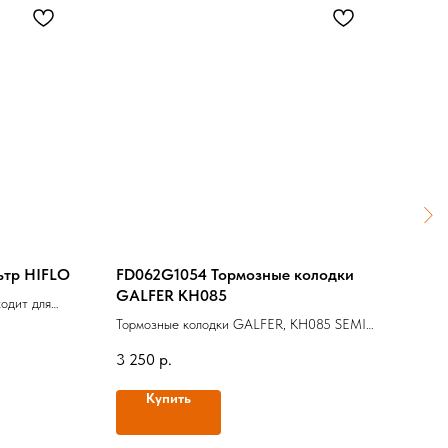
ьтр HIFLO
FD062G1054 Тормозные колодки
561
GALFER KH085
верх
одит для
Тормозные колодки GALFER, KH085 SEMI-
Прокл
METALLIC
RCS (
3 250
р.
1 70
Купить