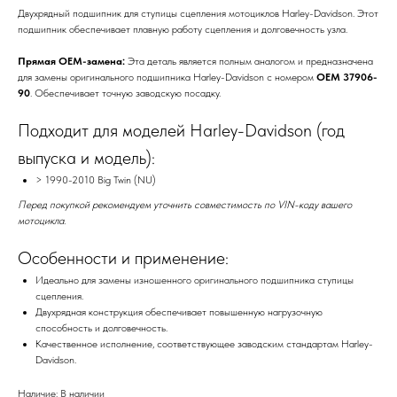
Двухрядный подшипник для ступицы сцепления мотоциклов Harley-Davidson. Этот
подшипник обеспечивает плавную работу сцепления и долговечность узла.
Прямая OEM-замена:
Эта деталь является полным аналогом и предназначена
для замены оригинального подшипника Harley-Davidson с номером
OEM 37906-
90
. Обеспечивает точную заводскую посадку.
Подходит для моделей Harley-Davidson (год
выпуска и модель):
> 1990-2010 Big Twin (NU)
Перед покупкой рекомендуем уточнить совместимость по VIN-коду вашего
мотоцикла.
Особенности и применение:
Идеально для замены изношенного оригинального подшипника ступицы
сцепления.
Двухрядная конструкция обеспечивает повышенную нагрузочную
способность и долговечность.
Качественное исполнение, соответствующее заводским стандартам Harley-
Davidson.
Наличие: В наличии