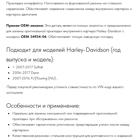
Прокладка интерфейса. Изготовлена из формованной резины на стальном
сердечнике. Обеспечивает надежное соединение между внутренним картером и
картером двигателя.
Прямая OEM-замена:
Эта деталь является полным аналогом и предназначена
для замены оригинальной прокладки внутреннего картера Harley-Davidson с
номером
OEM 34934-06
. Обеспечивает точную заводскую посадку.
Подходит для моделей Harley-Davidson (год
выпуска и модель):
> 2007-2017 Softail
2006-2017 Dyna
2007-2016 FLT/Touring (NU)...
Перед покупкой рекомендуем уточнить совместимость по VIN-коду вашего
мотоцикла.
Особенности и применение:
Идеально для замены изношенной или поврежденной оригинальной
прокладки при обслуживании или ремонте.
Обеспечивает герметичное уплотнение, предотвращая утечки масла между
картерами.
Качественная резиново-стальная конструкция для долговечности и надежной