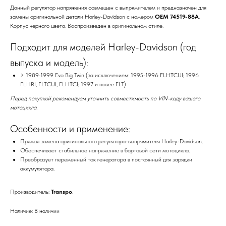
Данный регулятор напряжения совмещен с выпрямителем и предназначен для
замены оригинальной детали Harley-Davidson с номером
OEM 74519-88A
.
Корпус черного цвета. Воспроизведен в оригинальном стиле.
Подходит для моделей Harley-Davidson (год
выпуска и модель):
> 1989-1999 Evo Big Twin (за исключением: 1995-1996 FLHTCUI; 1996
FLHRI, FLTCUI, FLHTCI; 1997 и новее FLT)
Перед покупкой рекомендуем уточнить совместимость по VIN-коду вашего
мотоцикла.
Особенности и применение:
Прямая замена оригинального регулятора-выпрямителя Harley-Davidson.
Обеспечивает стабильное напряжение в бортовой сети мотоцикла.
Преобразует переменный ток генератора в постоянный для зарядки
аккумулятора.
Производитель:
Transpo
.
Наличие: В наличии