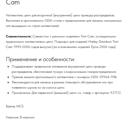
Cam
Натяжитель цепи для вторичной (внутренней) цепи привода распредвалов.
Выполнен в оригинальном OEM-стиле и предназначен для замены изношенных
или вышедших из строя натяжителей.
Совместимость:
Совместим с ранними моделями Twin Cam, оснащенными
пружинными натяжителями цепи. Подходит для моделей Harley-Davidson Twin
Cam 1999-2006 годов выпуска (за исключением моделей Dyna 2006 года).
Применение и особенности:
Поддерживает правильное натяжение внутренней цепи привода
распредвалов, обеспечивая точную синхронизацию газораспределения.
Прямая замена оригинального натяжителя с номером OEM 39964-99A.
Рекомендуется для замены в рамках планового обслуживания или при
появлении шумов из-за износа цепи.
Примечание: Для первичной (внешней) цепи см. товар с артикулом 921172.
Бренд: MCS.
Наличие: В наличии