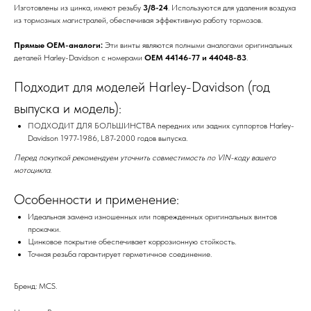
Изготовлены из цинка, имеют резьбу
3/8-24
. Используются для удаления воздуха
из тормозных магистралей, обеспечивая эффективную работу тормозов.
Прямые OEM-аналоги:
Эти винты являются полными аналогами оригинальных
деталей Harley-Davidson с номерами
OEM 44146-77 и 44048-83
.
Подходит для моделей Harley-Davidson (год
выпуска и модель):
ПОДХОДИТ ДЛЯ БОЛЬШИНСТВА передних или задних суппортов Harley-
Davidson 1977-1986, L87-2000 годов выпуска.
Перед покупкой рекомендуем уточнить совместимость по VIN-коду вашего
мотоцикла.
Особенности и применение:
Идеальная замена изношенных или поврежденных оригинальных винтов
прокачки.
Цинковое покрытие обеспечивает коррозионную стойкость.
Точная резьба гарантирует герметичное соединение.
Бренд: MCS.