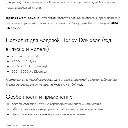
(Single fire). Обеспечивает стабильное высокое напряжение для образования
искры в свечах зажигания.
Прямая OEM-замена:
Эта деталь является полным аналогом и предназначена
для замены оригинальной катушки зажигания Harley-Davidson с номером
OEM
31655-99
.
Подходит для моделей Harley-Davidson (год
выпуска и модель):
2000-2006 Softail
1999-2005 Dyna
2002-2006 FLT (Touring)
2004-2006 XL (Sportster)
Применяется для карбюраторных двигателей с системой зажигания Single fire.
Перед покупкой уточните совместимость по VIN-коду.
Особенности и применение:
Восстанавливает штатные характеристики системы зажигания.
Обеспечивает надежную работу двигателя в различных режимах.
Простая установка как на оригинальное крепление.
Наличие: В наличии