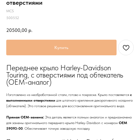
отверстиями
MCS
500552
20500,00
р.
Купить
Переднее крыло Harley-Davidson
Touring, с отверстиями под обтекатель
(OEM-аналог)
Изготовлено из необработанной стали, готово к покраске. Крыло поставляется
с
выполненными отверстиями
для штатного крепления декоративного молдинга
(обтекателя). Это готовое решение для восстановления оригинального вида.
Прямая OEM-замена:
Эта деталь является полным аналогом и предназначена
для замены оригинального переднего крыла Harley-Davidson с номером
OEM
59093-00
. Обеспечивает точную заводскую посадку.