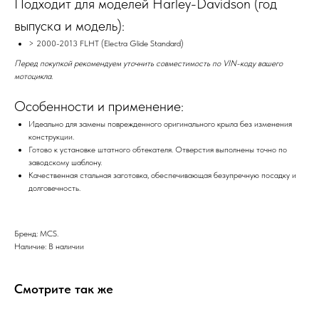
Подходит для моделей Harley-Davidson (год
выпуска и модель):
> 2000-2013 FLHT (Electra Glide Standard)
Перед покупкой рекомендуем уточнить совместимость по VIN-коду вашего
мотоцикла.
Особенности и применение:
Идеально для замены поврежденного оригинального крыла без изменения
конструкции.
Готово к установке штатного обтекателя. Отверстия выполнены точно по
заводскому шаблону.
Качественная стальная заготовка, обеспечивающая безупречную посадку и
долговечность.
Бренд: MCS.
Наличие: В наличии
Смотрите так же