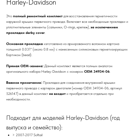
Harley-Davidson
Это
полный ремонтный комплект
для восстановления герметичности
наружной крышки первичного привода. Включает все необходимые прокладки и
уплотнительные элементы (сальники, O-rings, крепеж),
за исключением
прокладки derby cover
.
Основная прокладка
изготовлена из армированного волокном картона
толщиной 0.031" (около 0.8 мм) с нанесенным силиконовым герметизирующим
бортиком (bead).
Прямая OEM-замена:
Данный комплект является полным аналогом
оригинального набора Harley-Davidson с номером
OEM 34934-06
.
Важное примечание:
Прокладка для соединения внутренней крышки
первичного привода с картером двигателя (номер OEM 34934-06, артикул
526147) в данный комплект
не входит
и приобретается отдельно при
необходимости.
Подходит для моделей Harley-Davidson (год
выпуска и семейство):
> 2007-2017 Softail