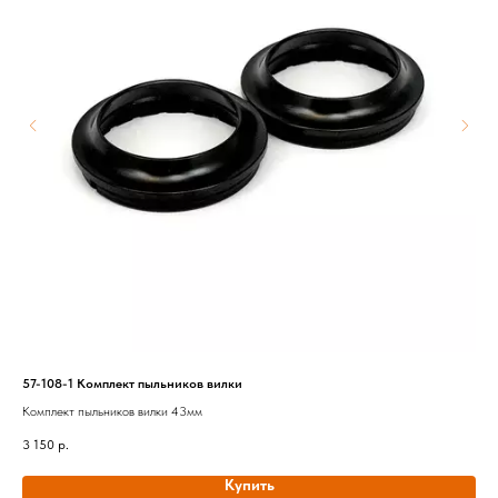
57-108-1 Комплект пыльников вилки
26-
Комплект пыльников вилки 43мм
Ком
3 150
р.
18 
Купить